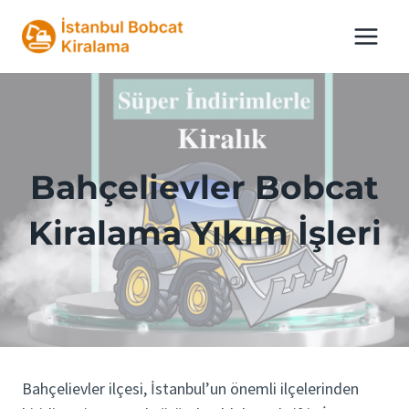
Skip
to
content
Bahçelievler Bobcat
Kiralama Yıkım İşleri
Bahçelievler ilçesi, İstanbul’un önemli ilçelerinden