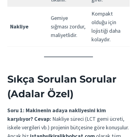
Kompakt
Gemiye
olduğu için
Nakliye
sığması zordur,
lojistiği daha
maliyetlidir.
kolaydır.
Sıkça Sorulan Sorular
(Adalar Özel)
Soru 1: Makinenin adaya nakliyesini kim
karşılıyor?
Cevap:
Nakliye süreci (LCT gemi ücreti,
iskele vergileri vb.) projenin bütçesine göre konuşulur.
Ancak biz
istanbulkiralikbobcat.com
olarak tüm