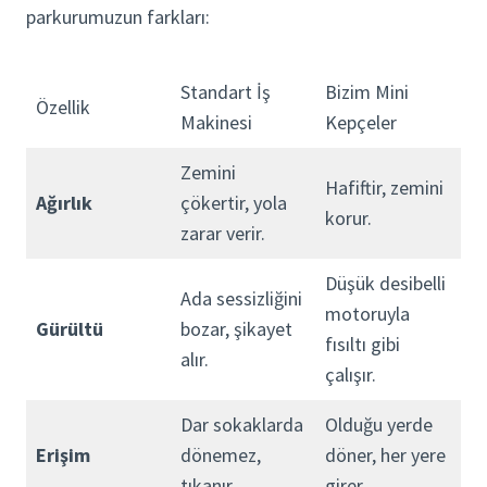
parkurumuzun farkları:
Standart İş
Bizim Mini
Özellik
Makinesi
Kepçeler
Zemini
Hafiftir, zemini
Ağırlık
çökertir, yola
korur.
zarar verir.
Düşük desibelli
Ada sessizliğini
motoruyla
Gürültü
bozar, şikayet
fısıltı gibi
alır.
çalışır.
Dar sokaklarda
Olduğu yerde
Erişim
dönemez,
döner, her yere
tıkanır.
girer.