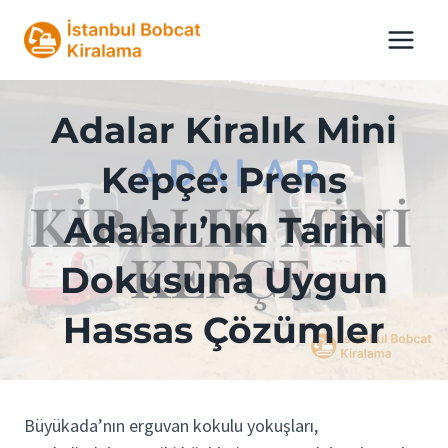
Skip
to
content
Adalar Kiralık Mini
Kepçe: Prens
Adaları’nın Tarihi
Dokusuna Uygun
Hassas Çözümler
Büyükada’nın erguvan kokulu yokuşları,