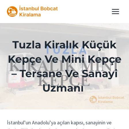
Skip
to
content
Tuzla Kiralık Küçük
Kepçe Ve Mini Kepçe
– Tersane Ve Sanayi
Uzmanı
İstanbul’un Anadolu’ya açılan kapısı, sanayinin ve