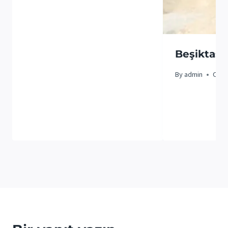
Beşiktaş 
By
admin
Ocak