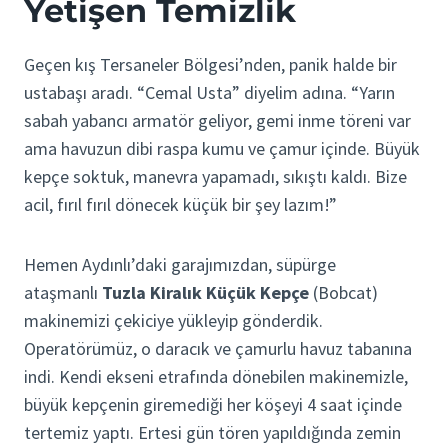
Yetişen Temizlik
Geçen kış Tersaneler Bölgesi’nden, panik halde bir
ustabaşı aradı. “Cemal Usta” diyelim adına. “Yarın
sabah yabancı armatör geliyor, gemi inme töreni var
ama havuzun dibi raspa kumu ve çamur içinde. Büyük
kepçe soktuk, manevra yapamadı, sıkıştı kaldı. Bize
acil, fırıl fırıl dönecek küçük bir şey lazım!”
Hemen Aydınlı’daki garajımızdan, süpürge
ataşmanlı
Tuzla Kiralık Küçük Kepçe
(Bobcat)
makinemizi çekiciye yükleyip gönderdik.
Operatörümüz, o daracık ve çamurlu havuz tabanına
indi. Kendi ekseni etrafında dönebilen makinemizle,
büyük kepçenin giremediği her köşeyi 4 saat içinde
tertemiz yaptı. Ertesi gün tören yapıldığında zemin