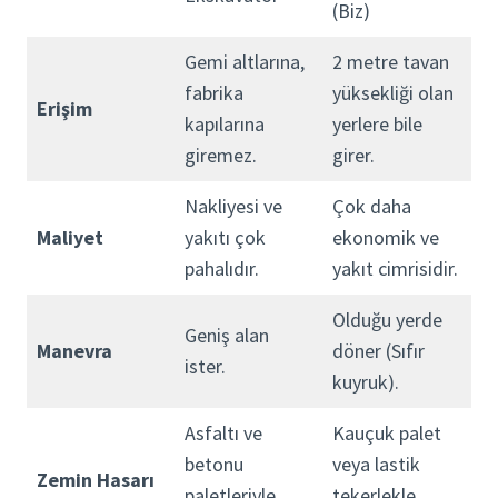
(Biz)
Gemi altlarına,
2 metre tavan
fabrika
yüksekliği olan
Erişim
kapılarına
yerlere bile
giremez.
girer.
Nakliyesi ve
Çok daha
Maliyet
yakıtı çok
ekonomik ve
pahalıdır.
yakıt cimrisidir.
Olduğu yerde
Geniş alan
Manevra
döner (Sıfır
ister.
kuyruk).
Asfaltı ve
Kauçuk palet
betonu
veya lastik
Zemin Hasarı
paletleriyle
tekerlekle