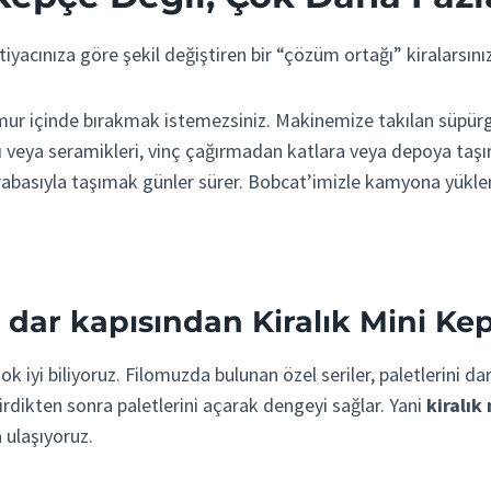
tiyacınıza göre şekil değiştiren bir “çözüm ortağı” kiralarsınız
ur içinde bırakmak istemezsiniz. Makinemize takılan süpürge 
ı veya seramikleri, vinç çağırmadan katlara veya depoya taşır
arabasıyla taşımak günler sürer. Bobcat’imizle kamyona yükl
 dar kapısından Kiralık Mini Ke
çok iyi biliyoruz. Filomuzda bulunan özel seriler, paletlerini d
girdikten sonra paletlerini açarak dengeyi sağlar. Yani
kiralık
 ulaşıyoruz.