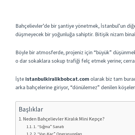
Bahçelievler’de bir şantiye yönetmek, İstanbul’un diğ
düşmeyecek bir yoğunluğa sahiptir. Bitişik nizam binal
Böyle bir atmosferde, projeniz için “büyük” düşünmek
o dar sokaklara sokup trafiği felç etmek yerine; cerra
İşte
istanbulkiralikbobcat.com
olarak biz tam burad
arka bahçelerine giriyor, “dönülemez” denilen köşeleri
Başlıklar
Neden Bahçelievler Kiralık Mini Kepçe?
1. “Sığma” Sanatı
2. “Vur-Kaç” Operasyonları