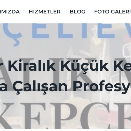
IMIZDA
HİZMETLER
BLOG
FOTO GALER
r Kiralık Küçük K
a Çalışan Profes