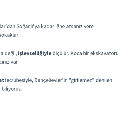
dar’dan Soğanlı’ya kadar iğne atsanız yere
i sokaklar…
a değil,
işlevselliğiyle
ölçülür. Koca bir ekskavatörü
ınız var.
at
tecrübesiyle, Bahçelievler’in “girilemez” denilen
biliyoruz.