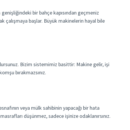
m genişliğindeki bir bahçe kapısından geçmeniz
rak çalışmaya başlar. Büyük makinelerin hayal bile
unuz. Bizim sistemimiz basittir: Makine gelir, işi
i komşu bırakmazsınız.
r esnafının veya mülk sahibinin yapacağı bir hata
i masrafları düşünmez, sadece işinize odaklanırsınız.