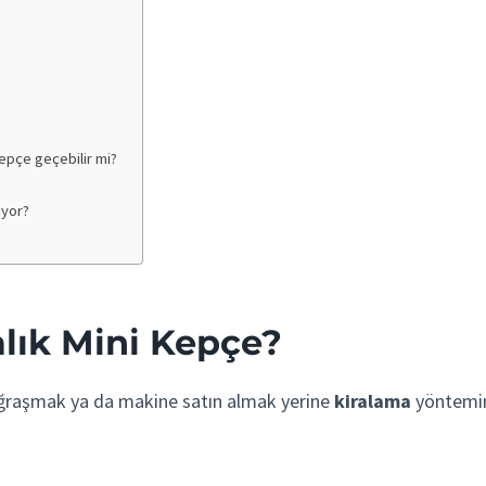
Kepçe geçebilir mi?
liyor?
alık Mini Kepçe?
e uğraşmak ya da makine satın almak yerine
kiralama
yöntemini