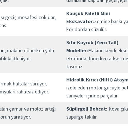
lçak.
daralarak kapıdan geçer, içeri
Kauçuk Paletli Mini
ası geçiş mesafesi çok dar,
Ekskavatör:
Zemine baskı y
sas.
koridordan süzülür.
Sıfır Kuyruk (Zero Tail)
ğun, makine dönerken yola
Modeller:
Makine kendi ekse
fik kilitleniyor.
etrafında dönerken arkası dı
taşmaz.
Hidrolik Kırıcı (Hilti) Ataş
ırmak haftalar sürüyor,
izole eden motor gücüyle be
mşuları rahatsız ediyor.
saniyeler içinde parçalar.
lan çamur ve moloz artığı
Süpürgeli Bobcat:
Kova çıkar
sorun yaratıyor.
süpürge takılır.