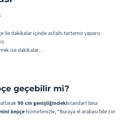
.
ile dakikalar içinde asfaltı tertemiz yaparız.
ız.
emek ise dakikalar…
pçe geçebilir mi?
araltarak
90 cm genişliğindeki
standart bina
 mini kepçe
hizmetimizle, “Buraya el arabası bile zor