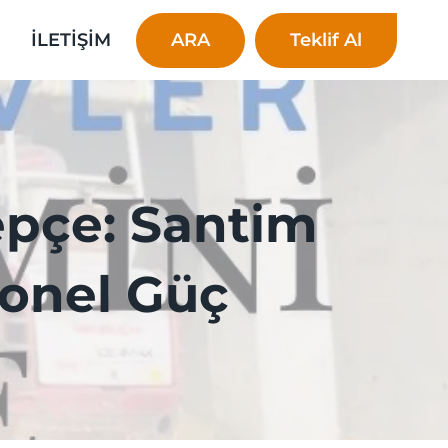
ARA
Teklif Al
İ
İLETİŞİM
epçe: Santim
yonel Güç