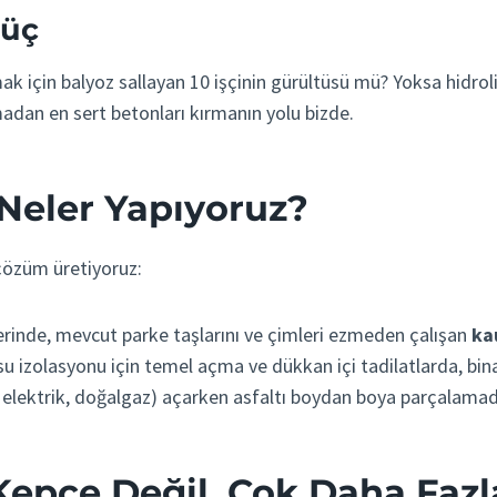
Güç
 için balyoz sallayan 10 işçinin gürültüsü mü? Yoksa hidrolik
madan en sert betonları kırmanın yolu bizde.
Neler Yapıyoruz?
 çözüm üretiyoruz:
erinde, mevcut parke taşlarını ve çimleri ezmeden çalışan
ka
su izolasyonu için temel açma ve dükkan içi tadilatlarda, bin
u, elektrik, doğalgaz) açarken asfaltı boydan boya parçalama
Kepçe Değil, Çok Daha Fazl