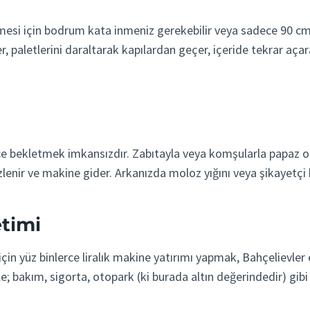
irmesi için bodrum kata inmeniz gerekebilir veya sadece 90 c
r, paletlerini daraltarak kapılardan geçer, içeride tekrar aça
ekletmek imkansızdır. Zabıtayla veya komşularla papaz olurs
izlenir ve makine gider. Arkanızda moloz yığını veya şikayetç
etimi
i için yüz binlerce liralık makine yatırımı yapmak, Bahçelievle
e; bakım, sigorta, otopark (ki burada altın değerindedir) gib