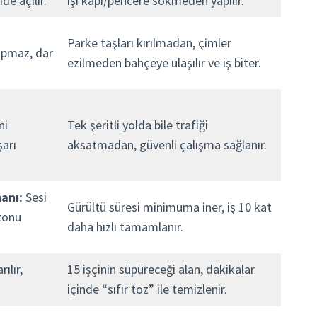
de açılır.
işi kapı/pencere sökmeden yapılır.
Parke taşları kırılmadan, çimler
apmaz, dar
ezilmeden bahçeye ulaşılır ve iş biter.
ni
Tek şeritli yolda bile trafiği
şarı
aksatmadan, güvenli çalışma sağlanır.
manı:
Sesi
Gürültü süresi minimuma iner, iş 10 kat
tonu
daha hızlı tamamlanır.
ılır,
15 işçinin süpüreceği alan, dakikalar
içinde “sıfır toz” ile temizlenir.