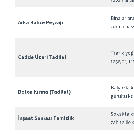
tavanlar a
Binalar ar
Arka Bahçe Peyzajı
zemin has
Trafik yo
Cadde Üzeri Tadilat
taşıyor, tra
Balyozla k
Beton Kırma (Tadilat)
gürültü ko
Sokakta ka
İnşaat Sonrası Temizlik
zabıta ile 