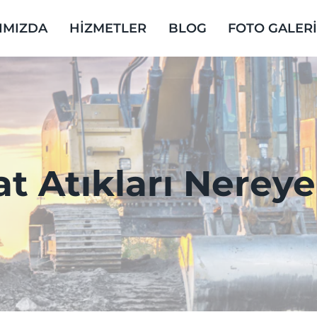
IMIZDA
HİZMETLER
BLOG
FOTO GALER
at Atıkları Nereye 