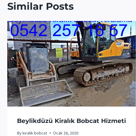
Similar Posts
Beylikdüzü Kiralık Bobcat Hizmeti
By
kiralik bobcat
Ocak 26, 2020