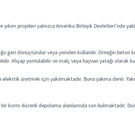
ve yıkım projeleri yalnızca Amerika Birleşik Devletleri’nde yak
ğu geri dönüştürülür veya yeniden kullanılır. Örneğin beton k
lebilir. Ahşap yontulabilir ve malç veya hayvan yatağı olarak kull
a elektrik üretmek için yakılmaktadır. Buna yakma denir. Yakma
n bir kısmı düzenli depolama alanlarında son bulmaktadır. Dü