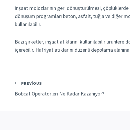
inşaat molozlarının geri dönüştürülmesi, çöplüklerde yer 
dönüşüm programları beton, asfalt, tuğla ve diğer mol
kullanılabilir.
Bazı şirketler, inşaat atıklarını kullanılabilir ürünl
içerebilir. Hafriyat atıklarını düzenli depolama alanı
Yazı
PREVIOUS
Bobcat Operatörleri Ne Kadar Kazanıyor?
gezinmesi