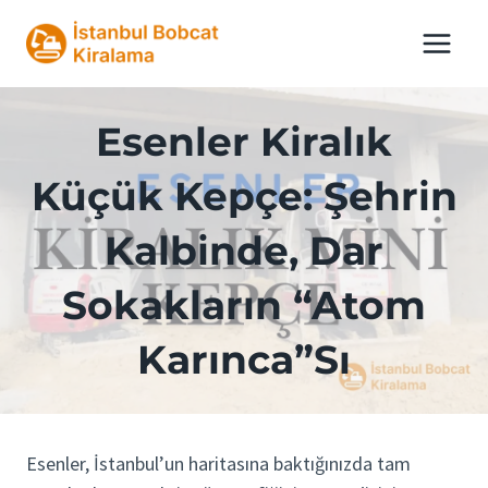
Skip
to
content
Esenler Kiralık
Küçük Kepçe: Şehrin
Kalbinde, Dar
Sokakların “Atom
Karınca”sı
Esenler, İstanbul’un haritasına baktığınızda tam