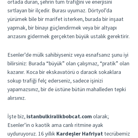
ortada duran, şehrin tüm trafiğini ve enerjisini
sırtlayan bir ilçedir. Burası uyumaz. Dörtyol’da
yürümek bile bir marifet isterken, burada bir inşaat
yapmak, bir binayı güçlendirmek veya bir altyapı
arızasını gidermek gerçekten büyük ustalık gerektirir.
Esenler’de mülk sahibiyseniz veya esnafsanız şunu iyi
bilirsiniz: Burada “büyük” olan çalışmaz, “pratik” olan
kazanır. Koca bir ekskavatörü o daracık sokaklara
sokup trafiği felç ederseniz, sadece işinizi
yapamazsınız, bir de üstüne bütün mahalleden tepki
alırsınız.
İşte biz,
istanbulkiralikbobcat.com
olarak;
Esenler’in o kaotik ama canlı ritmine ayak
uyduruyoruz. 16 yıllık
Kardeşler Hafriyat
tecrübemiz