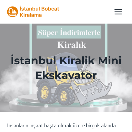
Skip
to
content
İstanbul Kiralik Mini
Ekskavator
İnsanların inşaat başta olmak üzere birçok alanda