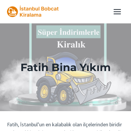
Skip
to
content
Fatih Bina Yıkım
Fatih, İstanbul’un en kalabalık olan ilçelerinden biridir