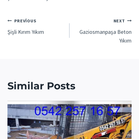
Yazı
PREVIOUS
NEXT
Şişli Kırım Yıkım
Gaziosmanpaşa Beton
gezinmesi
Yıkım
Similar Posts